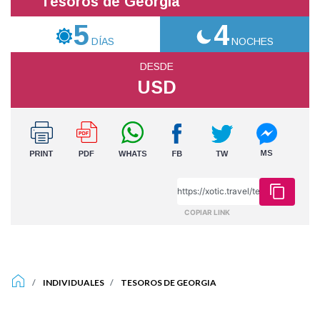
Tesoros de Georgia
5
4
DÍAS
NOCHES
DESDE
USD
COPIAR LINK
INDIVIDUALES
TESOROS DE GEORGIA