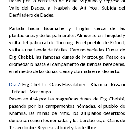
Rosas por la carretera de Kelaa M’gouna y regreso al
Valle del Dades, al Kasbah de Ait Youl. Subida del
Desfiladero de Dades.
Partida hacia Boumalne y Tinghir cerca de las
plantaciones y de los palmerales. Almuerzo en Tinejdad y
visita del palmeral de Touroug. En el pueblo de Erfoud,
visita a una tienda de fósiles. Camino hacia las Dunas de
Erg Chebbi, las famosas dunas de Merzouga. Paseo en
dromedario hasta el campamento de tiendas bereberes,
en el medio de las dunas. Cena y dormida en el desierto.
Día 7:
Erg Chebbi - Oasis Hassilabied - Khamlia - Rissani
- Erfoud - Merzouga
Paseo en 4×4 por las magníficas dunas de Erg Chebbi,
pasando por los campamentos nómadas, el pueblo de
Khamlia, las minas de Mfis, los altiplanos desérticos
donde se reúnen los nómadas y los bereberes, el Oasis de
Tisserdimine. Regreso al hotel y tarde libre.