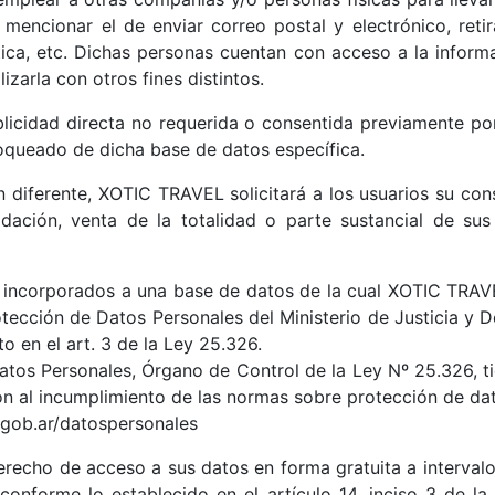
encionar el de enviar correo postal y electrónico, retirar
stica, etc. Dichas personas cuentan con acceso a la inform
izarla con otros fines distintos.
licidad directa no requerida o consentida previamente po
bloqueado de dicha base de datos específica.
in diferente, XOTIC TRAVEL solicitará a los usuarios su con
lidación, venta de la totalidad o parte sustancial de s
n incorporados a una base de datos de la cual XOTIC TRAV
rotección de Datos Personales del Ministerio de Justicia y
o en el art. 3 de la Ley 25.326.
tos Personales, Órgano de Control de la Ley Nº 25.326, ti
n al incumplimiento de las normas sobre protección de dat
.gob.ar/datospersonales
 derecho de acceso a sus datos en forma gratuita a intervalo
o conforme lo establecido en el artículo 14, inciso 3 de l