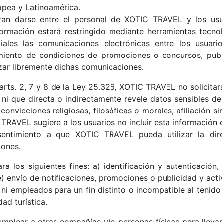
opea y Latinoamérica.
ran darse entre el personal de XOTIC TRAVEL y los us
formación estará restringido mediante herramientas tecnoló
iales las comunicaciones electrónicas entre los usua
miento de condiciones de promociones o concursos, publi
zar libremente dichas comunicaciones.
arts. 2, 7 y 8 de la Ley 25.326, XOTIC TRAVEL no solicita
s, ni que directa o indirectamente revele datos sensibles d
 convicciones religiosas, filosóficas o morales, afiliación s
RAVEL sugiere a los usuarios no incluir esta información e
sentimiento a que XOTIC TRAVEL pueda utilizar la dire
iones.
a los siguientes fines: a) identificación y autenticación,
 e) envío de notificaciones, promociones o publicidad y acti
ni empleados para un fin distinto o incompatible al tenido 
dad turística.
plear a otras compañías y/o personas físicas para lleva