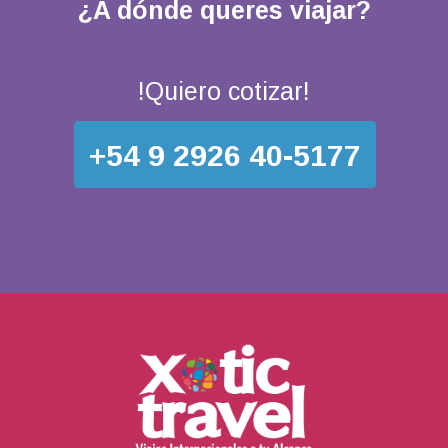
¿A dónde queres viajar?
!Quiero cotizar!
+54 9 2926 40-5177