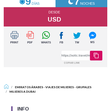
9
7
DÍAS
NOCHES
DESDE
USD
COPIAR LINK
EMIRATOS ÁRABES
-
VIAJES DE MUJERES
-
GRUPALES
MUJERES A DUBAI
INFO