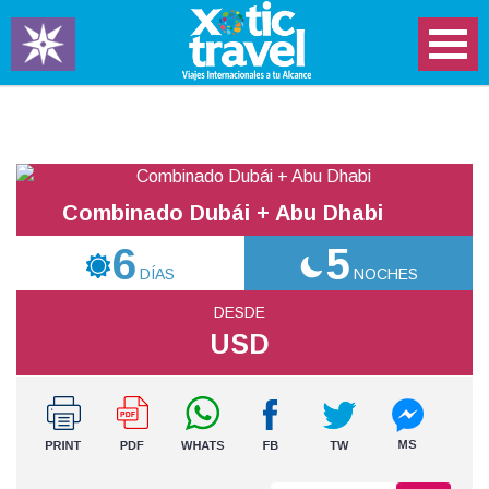
Combinado Dubái + Abu Dhabi
6
5
DÍAS
NOCHES
DESDE
USD