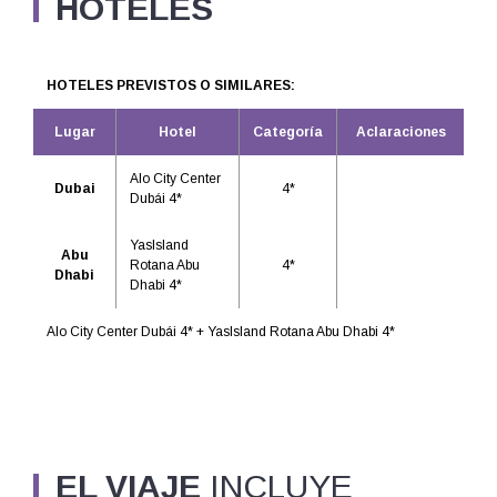
HOTELES
HOTELES PREVISTOS O SIMILARES:
Lugar
Hotel
Categoría
Aclaraciones
Alo City Center
Dubai
4*
Dubái 4*
YasIsland
Abu
Rotana Abu
4*
Dhabi
Dhabi 4*
Alo City Center Dubái 4* + YasIsland Rotana Abu Dhabi 4*
EL VIAJE
INCLUYE