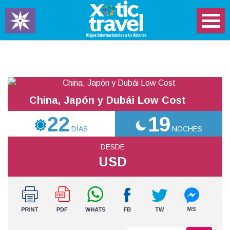
China, Japón y Dubái Low Cost
22
19
DÍAS
NOCHES
DESDE
USD