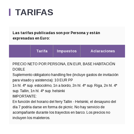
TARIFAS
Las tarifas publicadas son por Persona y están
expresadas en Euro:
Tarifa
Impuestos
Aclaraciones
PRECIO NETO POR PERSONA, EN EUR, BASE HABITACIÓN
DOBLE
Suplemento obligatorio handling fee (incluye gastos de invitación
para visado y asistencia): 10 EUR PP
1n hl. 4* sup. estocolmo, 1n a bordo, 2n hl. 4* sup. Riga, 2n hl. 4*
sup. Tallin, 1n hl. 4* sup. helsinki
IMPORTANTE:
En función del horario del ferry Tallin - Helsinki, el desayuno del
día 7 podría darse en forma de picnic. No hay servicio de
acompañante durante los trayectos en barco. Los precios no
incluyen los maleteros.