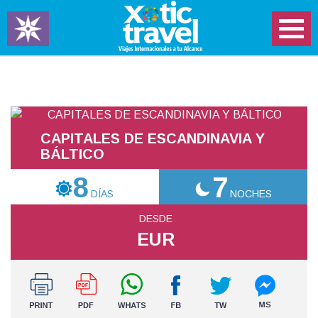
CAPITALES DE ESCANDINAVIA Y
BÁLTICO
8
7
DÍAS
NOCHES
DESDE
EUR